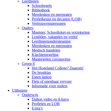
Leerlingen
Schoolregels
Bibliotheek
Meedenken en meepraten
Profielkeuze en decanen (LOB)
Vertrouwenspersonen
Ouders
Magister, Schoolloket en verzekering
Lestijden, vakanties en verlof
Leerlingenondersteuning
Meedenken en meepraten
Medisch handelen
Klachtenregeling
Maatregelen coronavirus
Groep 8
Het Hogeland College? Daarom!
De brugklas
Eigen laptop
Fiets of openbaar vervoer
Informatie voor ouders
Uithuizen
Onderwijs
Dalton vmbo en tl-havo
Profielen en LOB
Extra’s