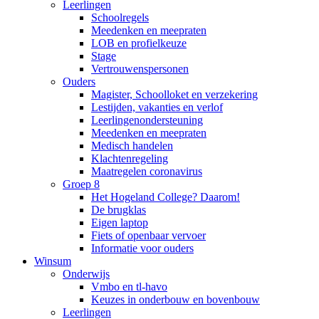
Leerlingen
Schoolregels
Meedenken en meepraten
LOB en profielkeuze
Stage
Vertrouwenspersonen
Ouders
Magister, Schoolloket en verzekering
Lestijden, vakanties en verlof
Leerlingenondersteuning
Meedenken en meepraten
Medisch handelen
Klachtenregeling
Maatregelen coronavirus
Groep 8
Het Hogeland College? Daarom!
De brugklas
Eigen laptop
Fiets of openbaar vervoer
Informatie voor ouders
Winsum
Onderwijs
Vmbo en tl-havo
Keuzes in onderbouw en bovenbouw
Leerlingen