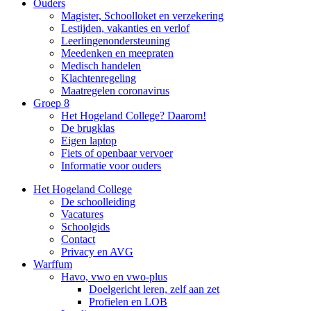
Ouders
Magister, Schoolloket en verzekering
Lestijden, vakanties en verlof
Leerlingenondersteuning
Meedenken en meepraten
Medisch handelen
Klachtenregeling
Maatregelen coronavirus
Groep 8
Het Hogeland College? Daarom!
De brugklas
Eigen laptop
Fiets of openbaar vervoer
Informatie voor ouders
Het Hogeland College
De schoolleiding
Vacatures
Schoolgids
Contact
Privacy en AVG
Warffum
Havo, vwo en vwo-plus
Doelgericht leren, zelf aan zet
Profielen en LOB