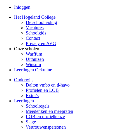
Inloggen
Het Hogeland College
De schoolleiding
Vacatures
Schoolgids
Contact
Privacy en AVG
Onze scholen
Warffum
Uithuizen
Winsum
Leerlingen Oekraine
Onderwijs
Dalton vmbo en tl-havo
Profielen en LOB
Extra’s
Leerlingen
Schoolregels
Meedenken en meepraten
LOB en profielkeuze
Stage
Vertrouwenspersonen