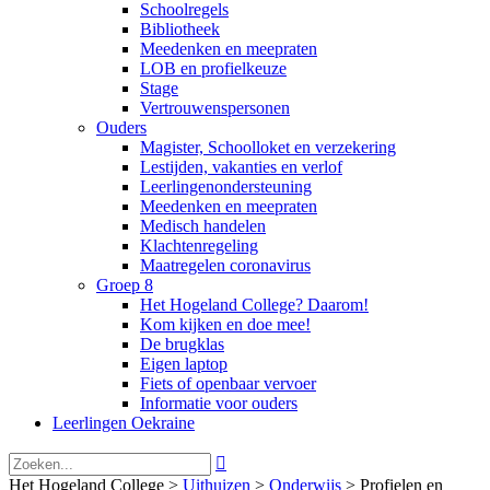
Schoolregels
Bibliotheek
Meedenken en meepraten
LOB en profielkeuze
Stage
Vertrouwenspersonen
Ouders
Magister, Schoolloket en verzekering
Lestijden, vakanties en verlof
Leerlingenondersteuning
Meedenken en meepraten
Medisch handelen
Klachtenregeling
Maatregelen coronavirus
Groep 8
Het Hogeland College? Daarom!
Kom kijken en doe mee!
De brugklas
Eigen laptop
Fiets of openbaar vervoer
Informatie voor ouders
Leerlingen Oekraine

Het Hogeland College >
Uithuizen
>
Onderwijs
>
Profielen en