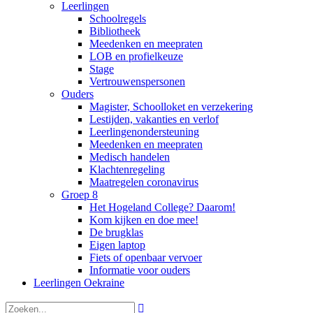
Leerlingen
Schoolregels
Bibliotheek
Meedenken en meepraten
LOB en profielkeuze
Stage
Vertrouwenspersonen
Ouders
Magister, Schoolloket en verzekering
Lestijden, vakanties en verlof
Leerlingenondersteuning
Meedenken en meepraten
Medisch handelen
Klachtenregeling
Maatregelen coronavirus
Groep 8
Het Hogeland College? Daarom!
Kom kijken en doe mee!
De brugklas
Eigen laptop
Fiets of openbaar vervoer
Informatie voor ouders
Leerlingen Oekraine
