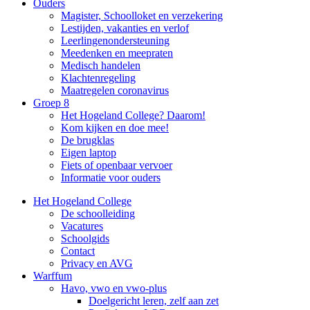
Ouders
Magister, Schoolloket en verzekering
Lestijden, vakanties en verlof
Leerlingenondersteuning
Meedenken en meepraten
Medisch handelen
Klachtenregeling
Maatregelen coronavirus
Groep 8
Het Hogeland College? Daarom!
Kom kijken en doe mee!
De brugklas
Eigen laptop
Fiets of openbaar vervoer
Informatie voor ouders
Het Hogeland College
De schoolleiding
Vacatures
Schoolgids
Contact
Privacy en AVG
Warffum
Havo, vwo en vwo-plus
Doelgericht leren, zelf aan zet