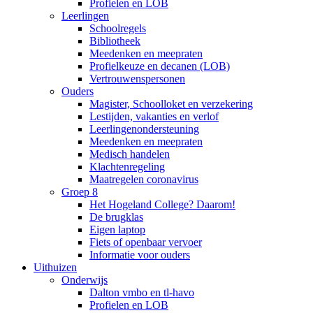
Profielen en LOB
Leerlingen
Schoolregels
Bibliotheek
Meedenken en meepraten
Profielkeuze en decanen (LOB)
Vertrouwenspersonen
Ouders
Magister, Schoolloket en verzekering
Lestijden, vakanties en verlof
Leerlingenondersteuning
Meedenken en meepraten
Medisch handelen
Klachtenregeling
Maatregelen coronavirus
Groep 8
Het Hogeland College? Daarom!
De brugklas
Eigen laptop
Fiets of openbaar vervoer
Informatie voor ouders
Uithuizen
Onderwijs
Dalton vmbo en tl-havo
Profielen en LOB