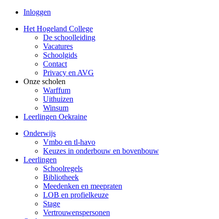
Inloggen
Het Hogeland College
De schoolleiding
Vacatures
Schoolgids
Contact
Privacy en AVG
Onze scholen
Warffum
Uithuizen
Winsum
Leerlingen Oekraine
Onderwijs
Vmbo en tl-havo
Keuzes in onderbouw en bovenbouw
Leerlingen
Schoolregels
Bibliotheek
Meedenken en meepraten
LOB en profielkeuze
Stage
Vertrouwenspersonen