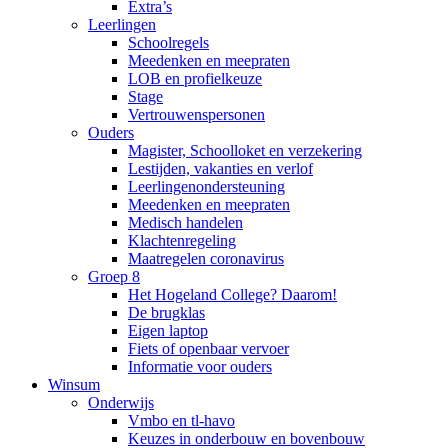
Extra’s
Leerlingen
Schoolregels
Meedenken en meepraten
LOB en profielkeuze
Stage
Vertrouwenspersonen
Ouders
Magister, Schoolloket en verzekering
Lestijden, vakanties en verlof
Leerlingenondersteuning
Meedenken en meepraten
Medisch handelen
Klachtenregeling
Maatregelen coronavirus
Groep 8
Het Hogeland College? Daarom!
De brugklas
Eigen laptop
Fiets of openbaar vervoer
Informatie voor ouders
Winsum
Onderwijs
Vmbo en tl-havo
Keuzes in onderbouw en bovenbouw