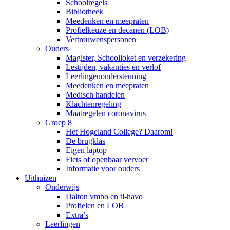
Schoolregels
Bibliotheek
Meedenken en meepraten
Profielkeuze en decanen (LOB)
Vertrouwenspersonen
Ouders
Magister, Schoolloket en verzekering
Lestijden, vakanties en verlof
Leerlingenondersteuning
Meedenken en meepraten
Medisch handelen
Klachtenregeling
Maatregelen coronavirus
Groep 8
Het Hogeland College? Daarom!
De brugklas
Eigen laptop
Fiets of openbaar vervoer
Informatie voor ouders
Uithuizen
Onderwijs
Dalton vmbo en tl-havo
Profielen en LOB
Extra’s
Leerlingen