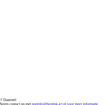
e? Daarom!
. Neem contact op met
noreply@heutink-ict.nl
voor meer informatie.