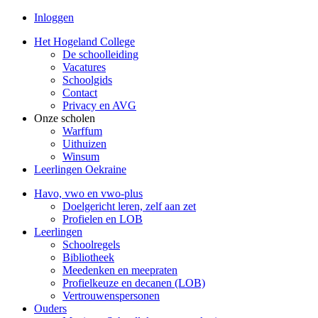
Inloggen
Het Hogeland College
De schoolleiding
Vacatures
Schoolgids
Contact
Privacy en AVG
Onze scholen
Warffum
Uithuizen
Winsum
Leerlingen Oekraine
Havo, vwo en vwo-plus
Doelgericht leren, zelf aan zet
Profielen en LOB
Leerlingen
Schoolregels
Bibliotheek
Meedenken en meepraten
Profielkeuze en decanen (LOB)
Vertrouwenspersonen
Ouders