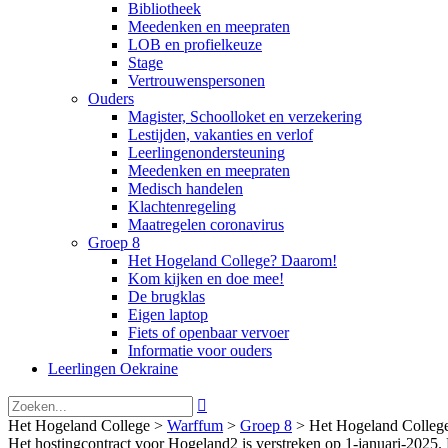
Bibliotheek
Meedenken en meepraten
LOB en profielkeuze
Stage
Vertrouwenspersonen
Ouders
Magister, Schoolloket en verzekering
Lestijden, vakanties en verlof
Leerlingenondersteuning
Meedenken en meepraten
Medisch handelen
Klachtenregeling
Maatregelen coronavirus
Groep 8
Het Hogeland College? Daarom!
Kom kijken en doe mee!
De brugklas
Eigen laptop
Fiets of openbaar vervoer
Informatie voor ouders
Leerlingen Oekraine

Het Hogeland College >
Warffum
>
Groep 8
>
Het Hogeland Colleg
Het hostingcontract voor Hogeland2 is verstreken op 1-januari-2025