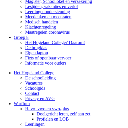
Magister, Schoolloket en verzekering
Lestijden, vakanties en verlof
Leerlingenondersteuning
Meedenken en meepraten
Medisch handelen
Klachtenregeling
Maatregelen coronavirus
Groep 8
Het Hogeland College? Daarom!
De brugklas
Eigen laptop
Fiets of openbaar vervoer
Informatie voor ouders
Het Hogeland College
De schoolleiding
Vacatures
Schoolgids
Contact
Privacy en AVG
Warffum
Havo, vwo en vwo-plus
Doelgericht leren, zelf aan zet
Profielen en LOB
Leerlingen