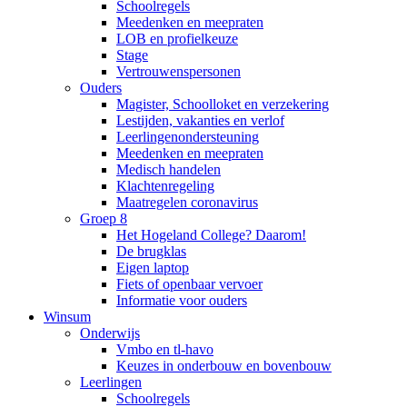
Schoolregels
Meedenken en meepraten
LOB en profielkeuze
Stage
Vertrouwenspersonen
Ouders
Magister, Schoolloket en verzekering
Lestijden, vakanties en verlof
Leerlingenondersteuning
Meedenken en meepraten
Medisch handelen
Klachtenregeling
Maatregelen coronavirus
Groep 8
Het Hogeland College? Daarom!
De brugklas
Eigen laptop
Fiets of openbaar vervoer
Informatie voor ouders
Winsum
Onderwijs
Vmbo en tl-havo
Keuzes in onderbouw en bovenbouw
Leerlingen
Schoolregels