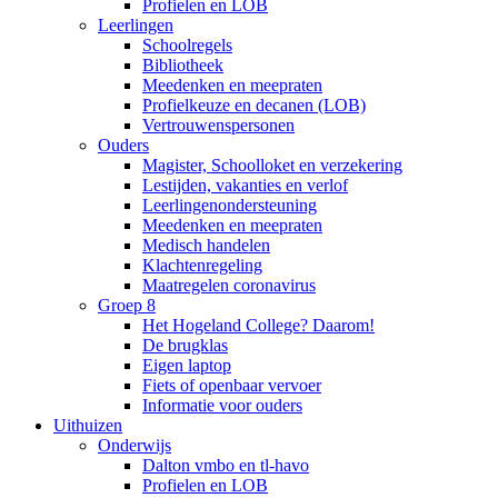
Profielen en LOB
Leerlingen
Schoolregels
Bibliotheek
Meedenken en meepraten
Profielkeuze en decanen (LOB)
Vertrouwenspersonen
Ouders
Magister, Schoolloket en verzekering
Lestijden, vakanties en verlof
Leerlingenondersteuning
Meedenken en meepraten
Medisch handelen
Klachtenregeling
Maatregelen coronavirus
Groep 8
Het Hogeland College? Daarom!
De brugklas
Eigen laptop
Fiets of openbaar vervoer
Informatie voor ouders
Uithuizen
Onderwijs
Dalton vmbo en tl-havo
Profielen en LOB