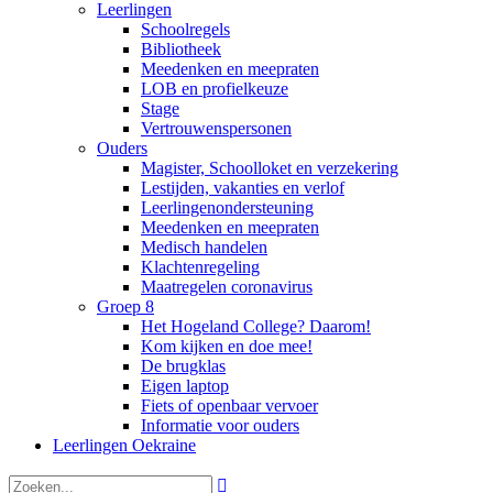
Leerlingen
Schoolregels
Bibliotheek
Meedenken en meepraten
LOB en profielkeuze
Stage
Vertrouwenspersonen
Ouders
Magister, Schoolloket en verzekering
Lestijden, vakanties en verlof
Leerlingenondersteuning
Meedenken en meepraten
Medisch handelen
Klachtenregeling
Maatregelen coronavirus
Groep 8
Het Hogeland College? Daarom!
Kom kijken en doe mee!
De brugklas
Eigen laptop
Fiets of openbaar vervoer
Informatie voor ouders
Leerlingen Oekraine
