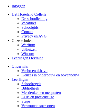
Inloggen
Het Hogeland College
De schoolleiding
Vacatures
Schoolgids
Contact
Privacy en AVG
Onze scholen
Warffum
Uithuizen
Winsum
Leerlingen Oekraine
Onderwijs
Vmbo en tl-havo
Keuzes in onderbouw en bovenbouw
Leerlingen
Schoolregels
Bibliotheek
Meedenken en meepraten
LOB en profielkeuze
Stage
Vertrouwenspersonen