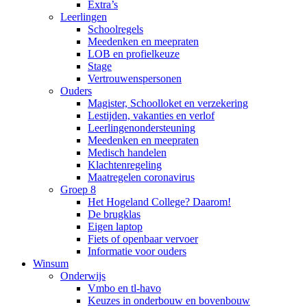
Extra’s
Leerlingen
Schoolregels
Meedenken en meepraten
LOB en profielkeuze
Stage
Vertrouwenspersonen
Ouders
Magister, Schoolloket en verzekering
Lestijden, vakanties en verlof
Leerlingenondersteuning
Meedenken en meepraten
Medisch handelen
Klachtenregeling
Maatregelen coronavirus
Groep 8
Het Hogeland College? Daarom!
De brugklas
Eigen laptop
Fiets of openbaar vervoer
Informatie voor ouders
Winsum
Onderwijs
Vmbo en tl-havo
Keuzes in onderbouw en bovenbouw