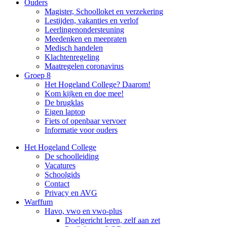
Ouders
Magister, Schoolloket en verzekering
Lestijden, vakanties en verlof
Leerlingenondersteuning
Meedenken en meepraten
Medisch handelen
Klachtenregeling
Maatregelen coronavirus
Groep 8
Het Hogeland College? Daarom!
Kom kijken en doe mee!
De brugklas
Eigen laptop
Fiets of openbaar vervoer
Informatie voor ouders
Het Hogeland College
De schoolleiding
Vacatures
Schoolgids
Contact
Privacy en AVG
Warffum
Havo, vwo en vwo-plus
Doelgericht leren, zelf aan zet